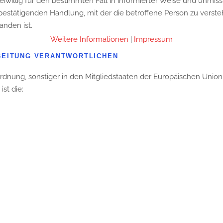
 freiwillig für den bestimmten Fall in informierter Weise und un
bestätigenden Handlung, mit der die betroffene Person zu verstehe
nden ist.
Weitere Informationen
|
Impressum
RBEITUNG VERANTWORTLICHEN
rdnung, sonstiger in den Mitgliedstaaten der Europäischen Uni
st die: