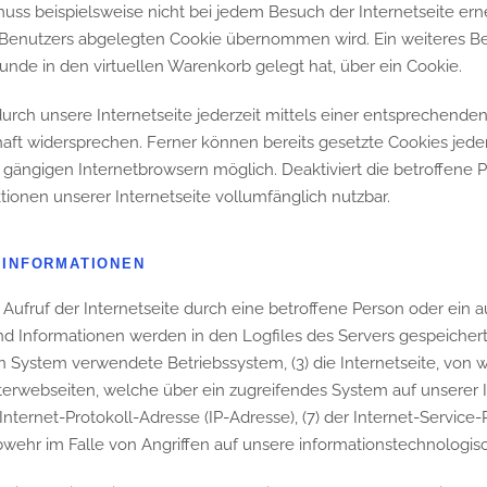
muss beispielsweise nicht bei jedem Besuch der Internetseite er
enutzers abgelegten Cookie übernommen wird. Ein weiteres Beis
Kunde in den virtuellen Warenkorb gelegt hat, über ein Cookie.
urch unsere Internetseite jederzeit mittels einer entsprechende
ft widersprechen. Ferner können bereits gesetzte Cookies jeder
 gängigen Internetbrowsern möglich. Deaktiviert die betroffene
tionen unserer Internetseite vollumfänglich nutzbar.
 INFORMATIONEN
 Aufruf der Internetseite durch eine betroffene Person oder ein
d Informationen werden in den Logfiles des Servers gespeichert
 System verwendete Betriebssystem, (3) die Internetseite, von 
Unterwebseiten, welche über ein zugreifendes System auf unserer
ine Internet-Protokoll-Adresse (IP-Adresse), (7) der Internet-Servi
bwehr im Falle von Angriffen auf unsere informationstechnologi