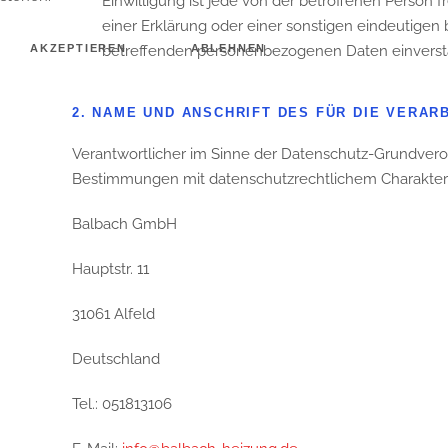
Einwilligung ist jede von der betroffenen Person
einer Erklärung oder einer sonstigen eindeutigen 
AKZEPTIEREN
ABLEHNEN
betreffenden personenbezogenen Daten einversta
2. NAME UND ANSCHRIFT DES FÜR DIE VERA
Verantwortlicher im Sinne der Datenschutz-Grundvero
Bestimmungen mit datenschutzrechtlichem Charakter i
Balbach GmbH
Hauptstr. 11
31061 Alfeld
Deutschland
Tel.: 051813106